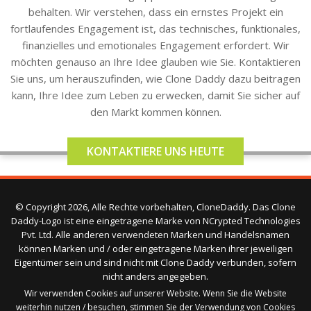
behalten. Wir verstehen, dass ein ernstes Projekt ein
fortlaufendes Engagement ist, das technisches, funktionales,
finanzielles und emotionales Engagement erfordert. Wir
möchten genauso an Ihre Idee glauben wie Sie. Kontaktieren
Sie uns, um herauszufinden, wie Clone Daddy dazu beitragen
kann, Ihre Idee zum Leben zu erwecken, damit Sie sicher auf
den Markt kommen können.
KONTAKTIERE UNS HEUTE
© Copyright 2026, Alle Rechte vorbehalten, CloneDaddy. Das Clone
Daddy-Logo ist eine eingetragene Marke von NCrypted Technologies
Pvt. Ltd. Alle anderen verwendeten Marken und Handelsnamen
können Marken und / oder eingetragene Marken ihrer jeweiligen
Eigentümer sein und sind nicht mit Clone Daddy verbunden, sofern
nicht anders angegeben.
Wir verwenden Cookies auf unserer Website. Wenn Sie die Website
weiterhin nutzen / besuchen, stimmen Sie der Verwendung von Cookies