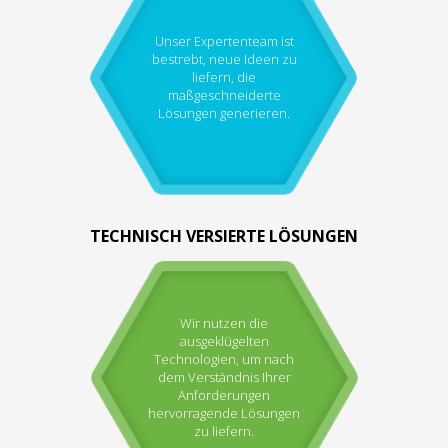
Unser Expertenteam ist
bestrebt, neue Ideen zu
liefern, die
maßgeschneiderte
Lösungen generieren.
TECHNISCH VERSIERTE LÖSUNGEN
Wir nutzen die
ausgeklügelten
Technologien, um nach
dem Verständnis Ihrer
Anforderungen
hervorragende Lösungen
zu liefern.