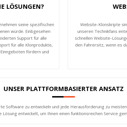
HE LÖSUNGEN?
WEB
ernehmen seine spezifischen
Website-Klonskripte sin
dienen würde. Einbgesehen
unseren Technikfans entw
derten Support für alle
schnellen Website-Lösunge
ort für alle Klonprodukte,
den Fahrersitz, wenn es da
 Einngeboten fördern und
UNSER PLATTFORMBASIERTER ANSATZ
rte Software zu entwickeln und jede Herausforderung zu meistern.
e Lösung entwickelt, um Ihnen einen funktionsreichen Service ge