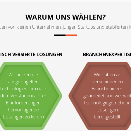
WARUM UNS WÄHLEN?
uen von kleinen Unternehmen, jungen Startups und etablierten
ISCH VERSIERTE LÖSUNGEN
BRANCHENEXPERTIS
Wir nutzen die
Wir haben an
ausgeklügelten
verschiedenen
Technologien, um nach
Branchenideen
dem Verständnis Ihrer
gearbeitet und weltwei
Einnforderungen
technologiegetriebene
hervorragende
Lösungen
Lösungen zu liefern
bereitgestellt.