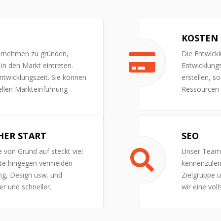
KOSTEN
ernehmen zu gründen,
Die Entwick
in den Markt eintreten.
Entwicklungs
ntwicklungszeit. Sie können
erstellen, s
nellen Markteinführung
Ressourcen 
HER START
SEO
e von Grund auf steckt viel
Unser Team 
te hingegen vermeiden
kennenzuler
ng, Design usw. und
Zielgruppe 
er und schneller.
wir eine vol