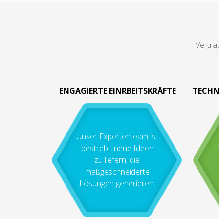
Vertra
ENGAGIERTE EINRBEITSKRÄFTE
TECHN
Unser Expertenteam ist
bestrebt, neue Ideen
zu liefern, die
maßgeschneiderte
Lösungen generieren.