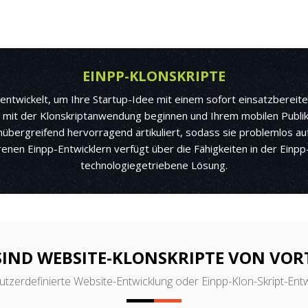
EINPP-KLONSKRIPTE
entwickelt, um Ihre Startup-Idee mit einem sofort einsatzberei
 mit der Klonskriptanwendung beginnen und Ihrem mobilen Publik
rmübergreifend hervorragend artikuliert, sodass sie problemlos au
en Einpp-Entwicklern verfügt über die Fähigkeiten in der Einpp-E
technologiegetriebene Lösung.
SIND WEBSITE-KLONSKRIPTE VON VORT
utzerdefinierte Website-Entwicklung oder Einpp-Klon-Skript-Entwic