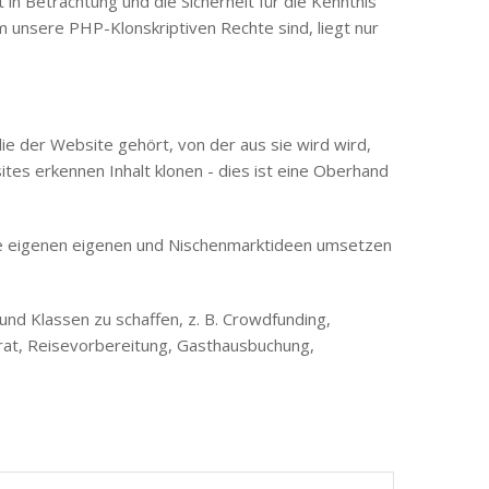
in Betrachtung und die Sicherheit für die Kenntnis
 unsere PHP-Klonskriptiven Rechte sind, liegt nur
e der Website gehört, von der aus sie wird wird,
ites erkennen Inhalt klonen - dies ist eine Oberhand
re eigenen eigenen und Nischenmarktideen umsetzen
und Klassen zu schaffen, z. B. Crowdfunding,
rat, Reisevorbereitung, Gasthausbuchung,