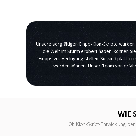
Unsere sorgfältigen Einpp-Klon-Skripte wurden 
die Welt im Sturm erobert haben, können Sie
Einpps zur Verfügung stellen. Sie sind plattfo
werden können. Unser Team von erfahren
WIE 
Ob Klon-Skript-Entwicklung, ben