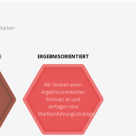
 Marken
E
ERGEBNISORIENTIERT
Wir streben einen
ergebnisorientierten
t
Einnsatz an und
verfolgen eine
Markteinführungsstrategie.