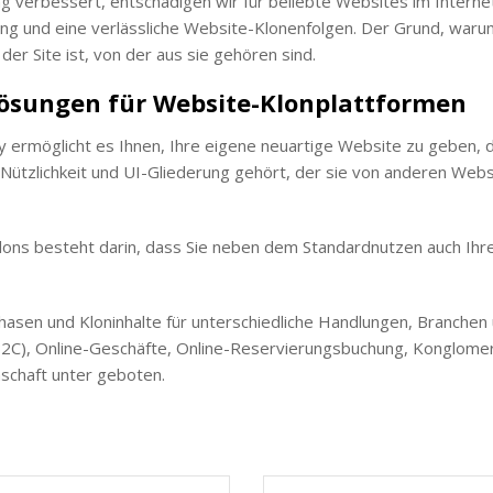
 verbessert, entschädigen wir für beliebte Websites im Internet 
g und eine verlässliche Website-Klonenfolgen. Der Grund, warum
der Site ist, von der aus sie gehören sind.
ösungen für Website-Klonplattformen
ermöglicht es Ihnen, Ihre eigene neuartige Website zu geben, di
 Nützlichkeit und UI-Gliederung gehört, der sie von anderen Webs
lons besteht darin, dass Sie neben dem Standardnutzen auch Ih
phasen und Kloninhalte für unterschiedliche Handlungen, Branchen 
2C), Online-Geschäfte, Online-Reservierungsbuchung, Konglome
nschaft unter geboten.