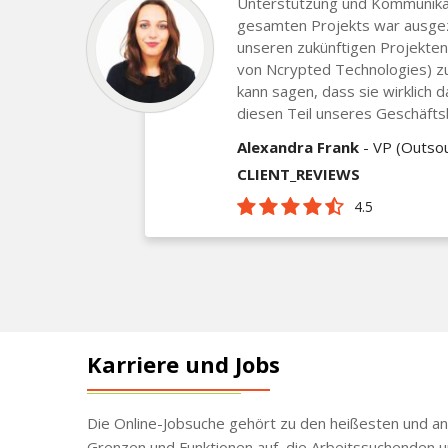
Unterstützung und Kommunika
gesamten Projekts war ausgeze
unseren zukünftigen Projekten
von Ncrypted Technologies) zu
kann sagen, dass sie wirklich 
diesen Teil unseres Geschäfts
Alexandra Frank
- VP (Outsou
CLIENT_REVIEWS
4.5
Karriere und Jobs
Die Online-Jobsuche gehört zu den heißesten und an
Grenzen und Funktionen auf, die Arbeitssuchenden u