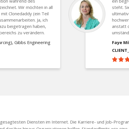
tion während des
ein begr
ichnet. Wir möchten in all
steht. S
 mit Clonedaddy (ein Teil
ultimati
sammenarbeiten. Ja, ich
hochwert
dazu beigetragen haben,
anstatt 
bereichs zu verändern.
umständl
rcing), Gibbs Engineering
Faye Mil
CLIENT
gesagtesten Diensten im Internet. Die Karriere- und Job-Progra
nd darüber hinaus Organisationen helfen. Standardlimits wie ein