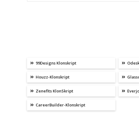
99Designs Klonskript
Odesk
Houzz-Klonskript
Glass
Zenefits KlonSkript
Everjo
CareerBuilder-Klonskript