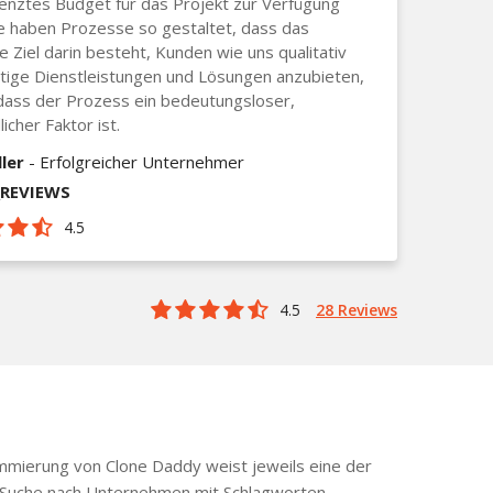
enztes Budget für das Projekt zur Verfügung
ie haben Prozesse so gestaltet, dass das
ve Ziel darin besteht, Kunden wie uns qualitativ
ige Dienstleistungen und Lösungen anzubieten,
dass der Prozess ein bedeutungsloser,
icher Faktor ist.
ler
- Erfolgreicher Unternehmer
_REVIEWS
4.5
4.5
28 Reviews
mmierung von Clone Daddy weist jeweils eine der
e Suche nach Unternehmen mit Schlagworten,