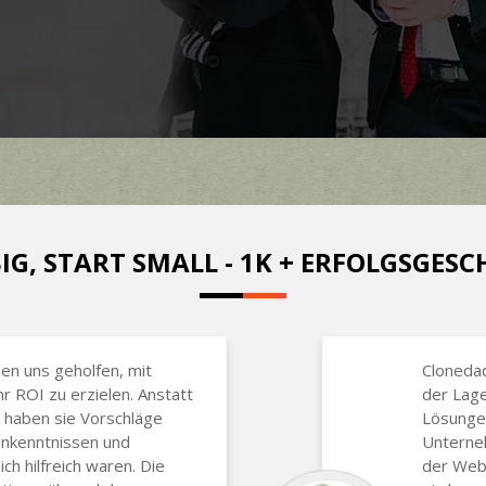
IG, START SMALL - 1K + ERFOLGSGES
n uns geholfen, mit
Clonedad
 ROI zu erzielen. Anstatt
der Lag
, haben sie Vorschläge
Lösungen
enkenntnissen und
Unterneh
ch hilfreich waren. Die
der Webs