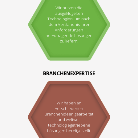
Wir nutzen die
ausgeklügelten
Technologien, um nach
dem Verständnis Ihrer
Anforderungen
hervorragende Lösungen
zu liefern.
BRANCHENEXPERTISE
Wir haben an
verschiedenen
Branchenideen gearbeitet
und weltweit
technologiegetriebene
Lösungen bereitgestellt.