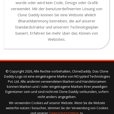
wurde oder wird kein Code, Design oder Grafik
verwendet. Mit der benutzerdefinierten Lösung von
Clone Daddy können Sie eine Website ähnlich
BharatMatrimony betreiben, die auf unserer
Standardstruktur und unserem Technologieplan
basiert. Erfahren Sie mehr über das Klonen von
Websites.
© Copyright 2026, Alle Rechte vorbehalten, CloneDaddy. Das Clone
Daddy-Logo ist eine eingetragene Marke von NCrypted Technologies
Pvt. Ltd. Alle anderen verwendeten Marken und Handelsnamen
können Marken und / oder eingetragene Marken ihrer jeweiligen
Eigentümer sein und sind nicht mit Clone Daddy verbunden, sofern
nicht anders angegeben.
Wir verwenden Cookies auf unserer Website. Wenn Sie die Website
weiterhin nutzen / besuchen, stimmen Sie der Verwendung von Cookies
und unserer
Datenschutzrichtlinie
zu.