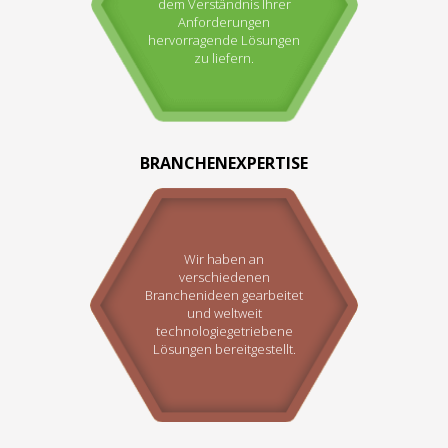
dem Verständnis Ihrer
Anforderungen
hervorragende Lösungen
zu liefern.
BRANCHENEXPERTISE
Wir haben an
verschiedenen
Branchenideen gearbeitet
und weltweit
technologiegetriebene
Lösungen bereitgestellt.