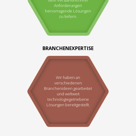
Anforderungen
hervorragende Lösungen
zu liefern.
BRANCHENEXPERTISE
Wir haben an
verschiedenen
Branchenideen gearbeitet
und weltweit
technologiegetriebene
Lösungen bereitgestellt.