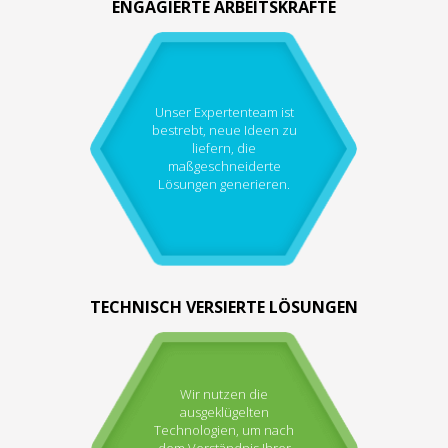
ENGAGIERTE ARBEITSKRÄFTE
Unser Expertenteam ist
bestrebt, neue Ideen zu
liefern, die
maßgeschneiderte
Lösungen generieren.
TECHNISCH VERSIERTE LÖSUNGEN
Wir nutzen die
ausgeklügelten
Technologien, um nach
dem Verständnis Ihrer