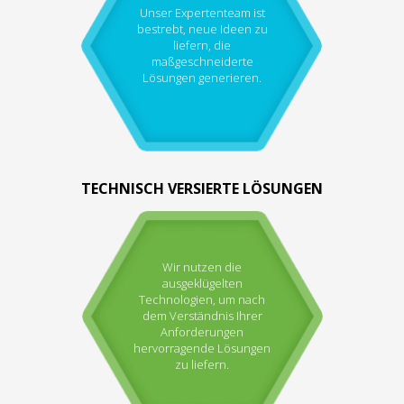
Unser Expertenteam ist
bestrebt, neue Ideen zu
liefern, die
maßgeschneiderte
Lösungen generieren.
TECHNISCH VERSIERTE LÖSUNGEN
Wir nutzen die
ausgeklügelten
Technologien, um nach
dem Verständnis Ihrer
Anforderungen
hervorragende Lösungen
zu liefern.