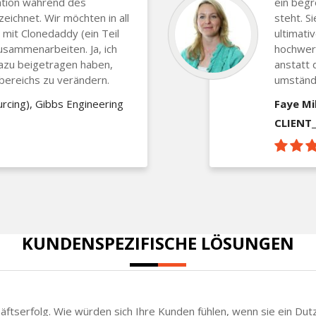
tion während des
ein begr
ichnet. Wir möchten in all
steht. S
 mit Clonedaddy (ein Teil
ultimati
sammenarbeiten. Ja, ich
hochwert
dazu beigetragen haben,
anstatt 
bereichs zu verändern.
umständl
rcing), Gibbs Engineering
Faye Mil
CLIENT
KUNDENSPEZIFISCHE LÖSUNGEN
chäftserfolg. Wie würden sich Ihre Kunden fühlen, wenn sie ein Du