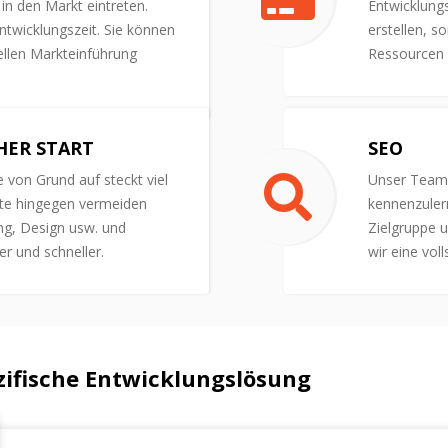
in den Markt eintreten.
Entwicklungs
ntwicklungszeit. Sie können
erstellen, s
nellen Markteinführung
Ressourcen 
HER START
SEO
e von Grund auf steckt viel
Unser Team 
te hingegen vermeiden
kennenzuler
ng, Design usw. und
Zielgruppe 
er und schneller.
wir eine vol
ifische Entwicklungslösung