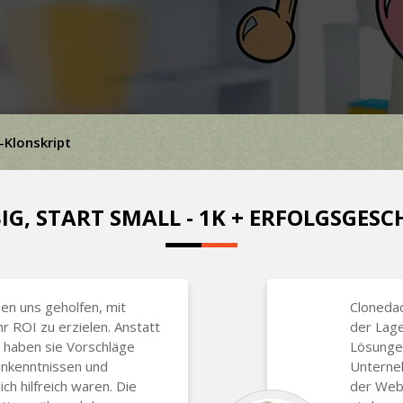
-Klonskript
IG, START SMALL - 1K + ERFOLGSGES
n uns geholfen, mit
Clonedad
 ROI zu erzielen. Anstatt
der Lag
, haben sie Vorschläge
Lösungen
enkenntnissen und
Unterneh
ch hilfreich waren. Die
der Webs