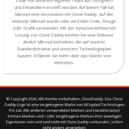
Code von unserem eigenen Team aus Designern
und Entwicklern erstellt wurden. Auf keinen Fall hat
Silkroad eine Assoziation mit Clone Daddy. Auf der
Website Silkroad wurde oder wird kein Code, Design
oder Grafik verwendet. Mit der benutzerdefinierten
Lösung von Clone Daddy können Sie eine Website
ähnlich Silkroad betreiben, die auf unserer
Standardstruktur und unserem Technologieplan
basiert. Erfahren Sie mehr über das Klonen von
Websites.
© Copyright 2026, Alle Rechte vorbehalten, CloneDaddy. Das Clone
Daddy-Logo ist eine eingetragene Marke von NCrypted Technologies
Pvt. Ltd. Alle anderen verwendeten Marken und Handelsnamen
können Marken und / oder eingetragene Marken ihrer jeweiligen
Eigentümer sein und sind nicht mit Clone Daddy verbunden, sofern
nicht anders angegeben.