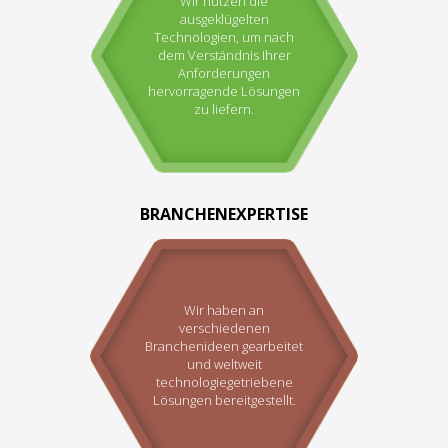
Wir nutzen die
ausgeklügelten
Technologien, um nach
dem Verständnis Ihrer
Anforderungen
hervorragende Lösungen
zu liefern.
BRANCHENEXPERTISE
Wir haben an
verschiedenen
Branchenideen gearbeitet
und weltweit
technologiegetriebene
Lösungen bereitgestellt.