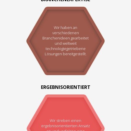
Wir haben an
verschiedenen
Branchenideen gearbeitet
und weltweit
technologiegetriebene
Lösungen bereitgestellt.
ERGEBNISORIENTIERT
Wir streben einen
ergebnisorientierten Ansatz
an und verfolgen eine