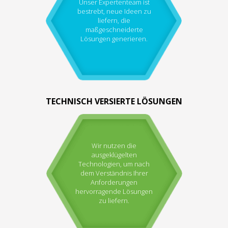
Unser Expertenteam ist
bestrebt, neue Ideen zu
liefern, die
maßgeschneiderte
Lösungen generieren.
TECHNISCH VERSIERTE LÖSUNGEN
Wir nutzen die
ausgeklügelten
Technologien, um nach
dem Verständnis Ihrer
Anforderungen
hervorragende Lösungen
zu liefern.