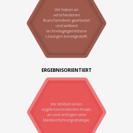
Wir haben an
verschiedenen
Branchenideen gearbeitet
und weltweit
technologiegetriebene
Lösungen bereitgestellt.
ERGEBNISORIENTIERT
Wir streben einen
ergebnisorientierten Ansatz
an und verfolgen eine
Markteinführungsstrategie.