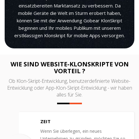
einsatzbereiten Marktansatz zu verbessern. Da
mobile Geräte die Welt im Sturm erobert haben,
können Sie mit der Anwendung Gobear KlonSkript
beginnen und Ihr mobiles Publikum mit unserem
erstklassigen Klonskript für mobile Apps versorgen.
WIE SIND WEBSITE-KLONSKRIPTE VON
VORTEIL ?
Ob Klon-Skript-Entwicklung, benutzerdefinierte Website-
Entwicklung oder App-Klon-Skript-Entwicklung - wir haben
alles für Sie.
ZEIT
Wenn Sie überlegen, ein neues
Unternehmen zu gründen, möchten Sie so