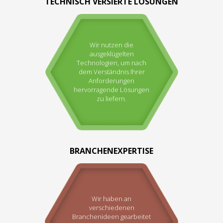
TECHNISCH VERSIERTE LÖSUNGEN
Wir nutzen die
ausgeklügelten
Technologien, um nach
dem Verständnis Ihrer
Anforderungen
hervorragende Lösungen
zu liefern.
BRANCHENEXPERTISE
Wir haben an
verschiedenen
Branchenideen gearbeitet