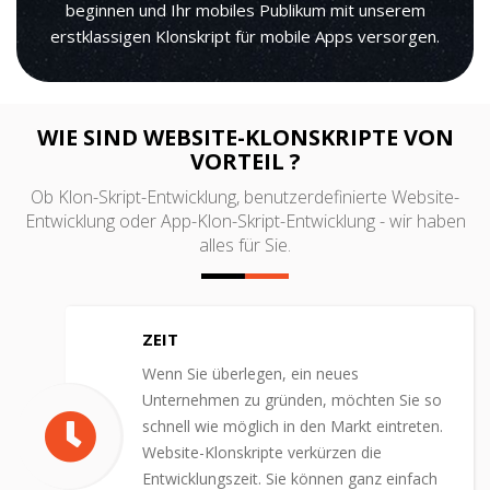
beginnen und Ihr mobiles Publikum mit unserem
erstklassigen Klonskript für mobile Apps versorgen.
WIE SIND WEBSITE-KLONSKRIPTE VON
VORTEIL ?
Ob Klon-Skript-Entwicklung, benutzerdefinierte Website-
Entwicklung oder App-Klon-Skript-Entwicklung - wir haben
alles für Sie.
ZEIT
Wenn Sie überlegen, ein neues
Unternehmen zu gründen, möchten Sie so
schnell wie möglich in den Markt eintreten.
Website-Klonskripte verkürzen die
Entwicklungszeit. Sie können ganz einfach