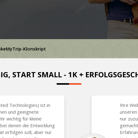
keMyTrip-Klonskript
IG, START SMALL - 1K + ERFOLGSGES
ted Technologies) ist in
Ihre We
hen und geeignete
unseren 
hr wichtig für kleine
nur zuzu
bei denen die Entwicklung
gemacht,
t erfolgen soll, aber nur
Erfahrun