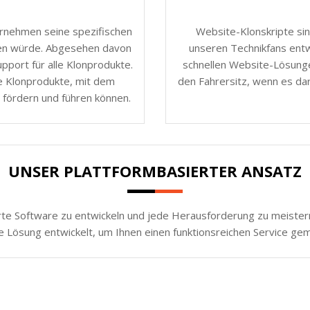
ernehmen seine spezifischen
Website-Klonskripte sin
nen würde. Abgesehen davon
unseren Technikfans entw
port für alle Klonprodukte.
schnellen Website-Lösunge
e Klonprodukte, mit dem
den Fahrersitz, wenn es da
 fördern und führen können.
UNSER PLATTFORMBASIERTER ANSATZ
rte Software zu entwickeln und jede Herausforderung zu meistern.
e Lösung entwickelt, um Ihnen einen funktionsreichen Service ge