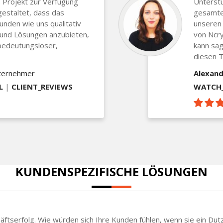
 Projekt zur Verfügung
Unterst
gestaltet, dass das
gesamten
Kunden wie uns qualitativ
unseren 
 und Lösungen anzubieten,
von Ncry
bedeutungsloser,
kann sag
diesen T
nternehmer
Alexand
L
|
CLIENT_REVIEWS
WATCH_
KUNDENSPEZIFISCHE LÖSUNGEN
chäftserfolg. Wie würden sich Ihre Kunden fühlen, wenn sie ein Du