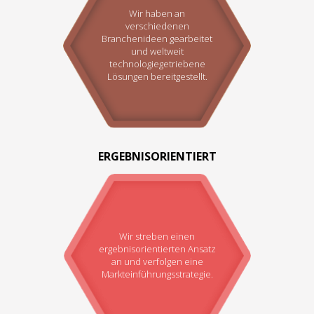
Wir haben an
verschiedenen
Branchenideen gearbeitet
und weltweit
technologiegetriebene
Lösungen bereitgestellt.
ERGEBNISORIENTIERT
Wir streben einen
ergebnisorientierten Ansatz
an und verfolgen eine
Markteinführungsstrategie.