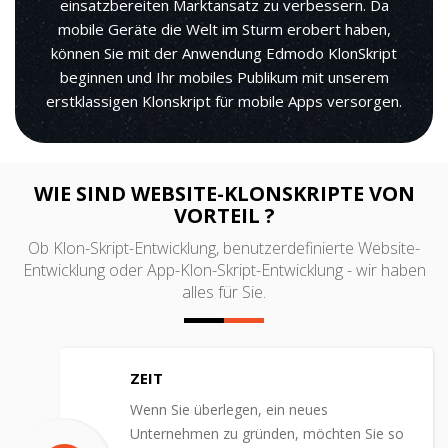
einsatzbereiten Marktansatz zu verbessern. Da
mobile Geräte die Welt im Sturm erobert haben,
können Sie mit der Anwendung Edmodo KlonSkript
beginnen und Ihr mobiles Publikum mit unserem
erstklassigen Klonskript für mobile Apps versorgen.
WIE SIND WEBSITE-KLONSKRIPTE VON
VORTEIL ?
Ob Klon-Skript-Entwicklung, benutzerdefinierte Website-
Entwicklung oder App-Klon-Skript-Entwicklung - wir haben
alles für Sie.
ZEIT
Wenn Sie überlegen, ein neues
Unternehmen zu gründen, möchten Sie so