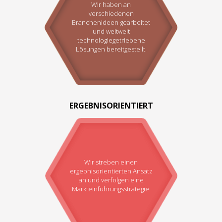
Wir haben an
verschiedenen
Branchenideen gearbeitet
und weltweit
technologiegetriebene
Lösungen bereitgestellt.
ERGEBNISORIENTIERT
Wir streben einen
ergebnisorientierten Ansatz
an und verfolgen eine
Markteinführungsstrategie.