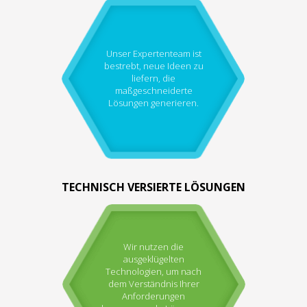
Unser Expertenteam ist
bestrebt, neue Ideen zu
liefern, die
maßgeschneiderte
Lösungen generieren.
TECHNISCH VERSIERTE LÖSUNGEN
Wir nutzen die
ausgeklügelten
Technologien, um nach
dem Verständnis Ihrer
Anforderungen