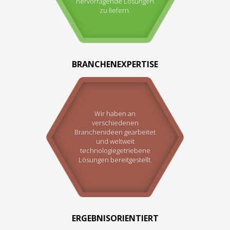
hervorragende Lösungen
zu liefern.
BRANCHENEXPERTISE
Wir haben an
verschiedenen
Branchenideen gearbeitet
und weltweit
technologiegetriebene
Lösungen bereitgestellt.
ERGEBNISORIENTIERT