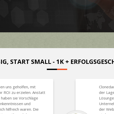
IG, START SMALL - 1K + ERFOLGSGES
n uns geholfen, mit
Clonedad
 ROI zu erzielen. Anstatt
der Lag
, haben sie Vorschläge
Lösungen
enkenntnissen und
Unterneh
ch hilfreich waren. Die
der Webs