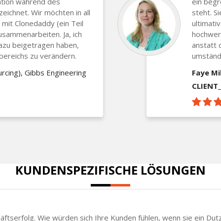
tion während des
ein begr
ichnet. Wir möchten in all
steht. S
 mit Clonedaddy (ein Teil
ultimati
sammenarbeiten. Ja, ich
hochwert
dazu beigetragen haben,
anstatt 
bereichs zu verändern.
umständl
rcing), Gibbs Engineering
Faye Mil
CLIENT
KUNDENSPEZIFISCHE LÖSUNGEN
chäftserfolg. Wie würden sich Ihre Kunden fühlen, wenn sie ein Du