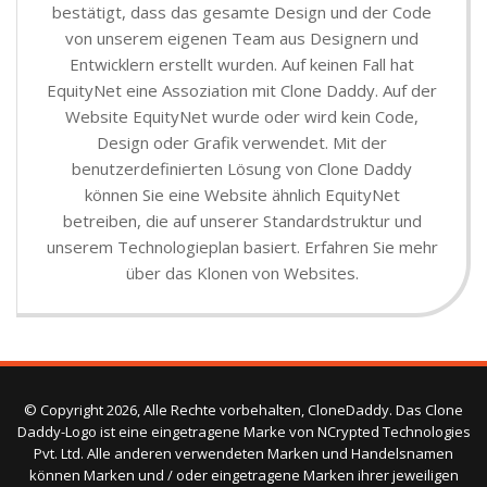
bestätigt, dass das gesamte Design und der Code
von unserem eigenen Team aus Designern und
Entwicklern erstellt wurden. Auf keinen Fall hat
EquityNet eine Assoziation mit Clone Daddy. Auf der
Website EquityNet wurde oder wird kein Code,
Design oder Grafik verwendet. Mit der
benutzerdefinierten Lösung von Clone Daddy
können Sie eine Website ähnlich EquityNet
betreiben, die auf unserer Standardstruktur und
unserem Technologieplan basiert. Erfahren Sie mehr
über das Klonen von Websites.
© Copyright 2026, Alle Rechte vorbehalten, CloneDaddy. Das Clone
Daddy-Logo ist eine eingetragene Marke von NCrypted Technologies
Pvt. Ltd. Alle anderen verwendeten Marken und Handelsnamen
können Marken und / oder eingetragene Marken ihrer jeweiligen