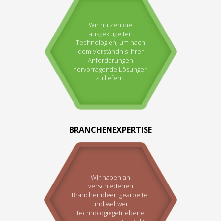
Wir nutzen die
ausgeklügelten
Technologien, um nach
dem Verständnis Ihrer
Anforderungen
hervorragende Lösungen
zu liefern.
BRANCHENEXPERTISE
Wir haben an
verschiedenen
Branchenideen gearbeitet
und weltweit
technologiegetriebene