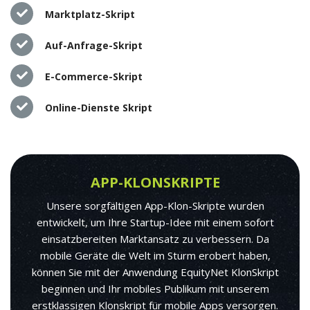
Marktplatz-Skript
Auf-Anfrage-Skript
E-Commerce-Skript
Online-Dienste Skript
APP-KLONSKRIPTE
Unsere sorgfältigen App-Klon-Skripte wurden
entwickelt, um Ihre Startup-Idee mit einem sofort
einsatzbereiten Marktansatz zu verbessern. Da
mobile Geräte die Welt im Sturm erobert haben,
können Sie mit der Anwendung EquityNet KlonSkript
beginnen und Ihr mobiles Publikum mit unserem
erstklassigen Klonskript für mobile Apps versorgen.