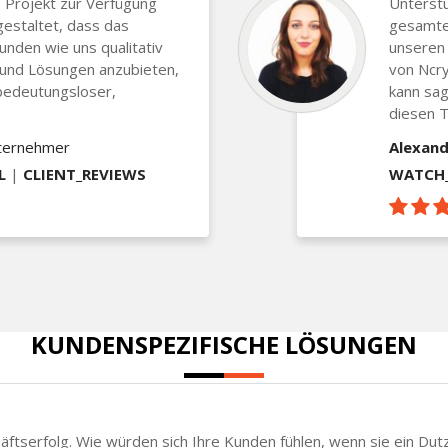
 Projekt zur Verfügung
Unterst
gestaltet, dass das
gesamten
Kunden wie uns qualitativ
unseren 
 und Lösungen anzubieten,
von Ncry
bedeutungsloser,
kann sag
diesen T
nternehmer
Alexand
L
|
CLIENT_REVIEWS
WATCH_
KUNDENSPEZIFISCHE LÖSUNGEN
chäftserfolg. Wie würden sich Ihre Kunden fühlen, wenn sie ein Du