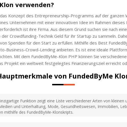
 Klon verwenden?
 das Konzept des Entrepreneurship-Programms auf der ganzen W
eines Unternehmen mit einer innovativen Idee im Rahmen diese
erforderlich ist ihre Firma. Aus diesem Grund suchen sie nach eine
lfe der Crowdfunding-Technik Geld für ihr Startup zu sammeln. D
n Spenden für den Start zu erfüllen. Mithilfe des Best FundedB
to-Business-Crowd-Lending anbieten. Es ist eine ideale Plattform
öchten. Mit dem FundedByMe-Klon PHP können Sie verschiedene A
Projekt ein weltweit festgelegtes Finanzierungsziel erreicht ode
Hauptmerkmale von FundedByMe Klo
inzigartige Funktion zeigt eine Liste verschiedener Arten von kleine
, Medien und Unterhaltung, Mode, Gesundheitswesen, Immobilien, Leb
n mithilfe des FundedByMe-Klonskripts.