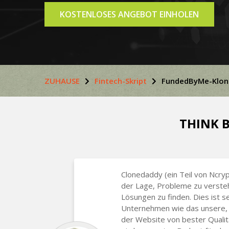
KOSTENLOSES ANGEBOT EINHOLEN
ZUHAUSE
Fintech-Skript
FundedByMe-Klons
THINK B
Clonedaddy (ein Teil von Ncryp
der Lage, Probleme zu verste
Lösungen zu finden. Dies ist se
Unternehmen wie das unsere, 
der Website von bester Qualitä