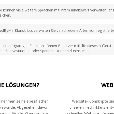
ie können viele weitere Sprachen mit ihrem Inhaltswert verwalten, an
eichen.
edByMe-Klonskripts verwalten Sie verschiedene Arten von registrierten
dieser einzigartigen Funktion können Benutzer mithilfe dieses äußers
ach Investitionen oder Spendenaktionen durchsuchen.
HE LÖSUNGEN?
WEB
ernehmen seine spezifischen
Website-Klonskripte sin
nen würde. Abgesehen davon
unseren Technikfans entw
port für alle Klonprodukte.
schnellen Website-Lösunge