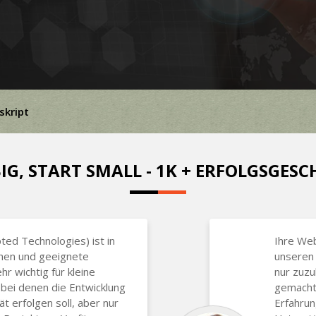
kript
IG, START SMALL - 1K + ERFOLGSGES
ted Technologies) ist in
Ihre We
hen und geeignete
unseren 
hr wichtig für kleine
nur zuzu
bei denen die Entwicklung
gemacht,
t erfolgen soll, aber nur
Erfahrun