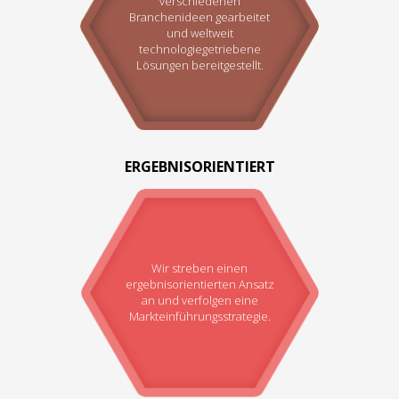
verschiedenen
Branchenideen gearbeitet
und weltweit
technologiegetriebene
Lösungen bereitgestellt.
ERGEBNISORIENTIERT
Wir streben einen
ergebnisorientierten Ansatz
an und verfolgen eine
Markteinführungsstrategie.