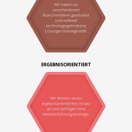
Wir haben an
verschiedenen
Branchenideen gearbeitet
und weltweit
technologiegetriebene
Lösungen bereitgestellt.
ERGEBNISORIENTIERT
Wir streben einen
ergebnisorientierten Ansatz
an und verfolgen eine
Markteinführungsstrategie.