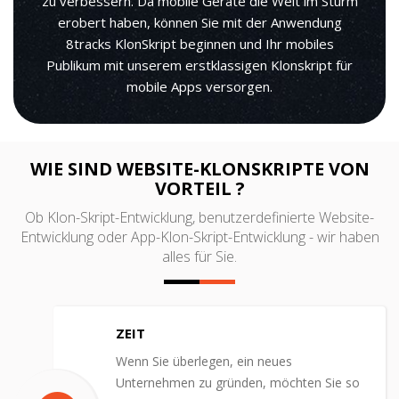
zu verbessern. Da mobile Geräte die Welt im Sturm
erobert haben, können Sie mit der Anwendung
8tracks KlonSkript beginnen und Ihr mobiles
Publikum mit unserem erstklassigen Klonskript für
mobile Apps versorgen.
WIE SIND WEBSITE-KLONSKRIPTE VON
VORTEIL ?
Ob Klon-Skript-Entwicklung, benutzerdefinierte Website-
Entwicklung oder App-Klon-Skript-Entwicklung - wir haben
alles für Sie.
ZEIT
Wenn Sie überlegen, ein neues
Unternehmen zu gründen, möchten Sie so