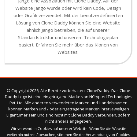
Jango eine Assoziation mit Clone Daddy. Auf der
Website Jango wurde oder wird kein Code, Design
oder Grafik verwendet. Mit der benutzerdefinierten
Lösung von Clone Daddy können Sie eine Website
ähnlich Jango betreiben, die auf unserer
Standardstruktur und unserem Technologieplan
basiert. Erfahren Sie mehr über das Klonen von
Websites.
© Copyright 2026, Alle Rechte vorbehalten, CloneDaddy. Das Clone
Daddy-Logo ist eine eingetragene Marke von NCrypted Technologies
Pvt. Ltd. Alle anderen verwendeten Marken und Handelsnamen
können Marken und / oder eingetragene Marken ihrer jeweiligen
Eigentümer sein und sind nicht mit Clone Daddy verbunden, sofern
nicht anders angegeben.
Wir verwenden Cookies auf unserer Website. Wenn Sie die Website
weiterhin nutzen / besuchen, stimmen Sie der Verwendung von Cookies