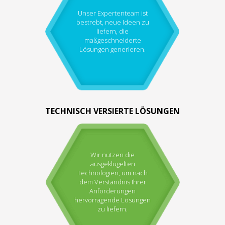
Unser Expertenteam ist
bestrebt, neue Ideen zu
liefern, die
maßgeschneiderte
Lösungen generieren.
TECHNISCH VERSIERTE LÖSUNGEN
Wir nutzen die
ausgeklügelten
Technologien, um nach
dem Verständnis Ihrer
Anforderungen
hervorragende Lösungen
zu liefern.