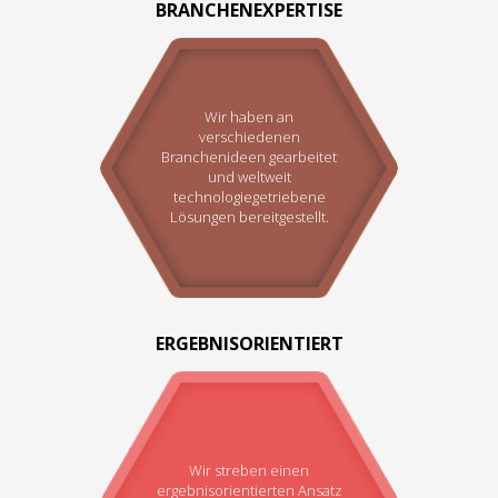
BRANCHENEXPERTISE
Wir haben an
verschiedenen
Branchenideen gearbeitet
und weltweit
technologiegetriebene
Lösungen bereitgestellt.
ERGEBNISORIENTIERT
Wir streben einen
ergebnisorientierten Ansatz