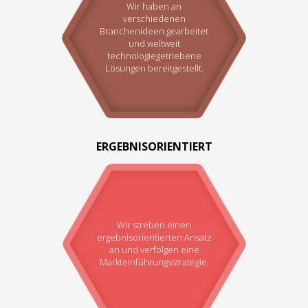
Wir haben an
verschiedenen
Branchenideen gearbeitet
und weltweit
technologiegetriebene
Lösungen bereitgestellt.
ERGEBNISORIENTIERT
Wir streben einen
ergebnisorientierten Ansatz
an und verfolgen eine
Markteinführungsstrategie.