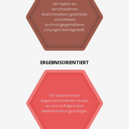
Wir haben an
verschiedenen
Branchenideen gearbeitet
und weltweit
technologiegetriebene
Lösungen bereitgestellt.
ERGEBNISORIENTIERT
Wir streben einen
ergebnisorientierten Ansatz
an und verfolgen eine
Markteinführungsstrategie.