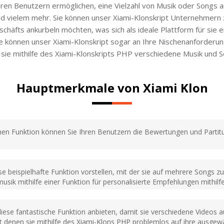
Ihren Benutzern ermöglichen, eine Vielzahl von Musik oder Songs 
nd vielem mehr. Sie können unser Xiami-Klonskript Unternehmern z
häfts ankurbeln möchten, was sich als ideale Plattform für sie 
Sie können unser Xiami-Klonskript sogar an Ihre Nischenanforder
 sie mithilfe des Xiami-Klonskripts PHP verschiedene Musik und 
Hauptmerkmale von Xiami Klon
en Funktion können Sie Ihren Benutzern die Bewertungen und Partitur
se beispielhafte Funktion vorstellen, mit der sie auf mehrere Songs z
musik mithilfe einer Funktion für personalisierte Empfehlungen mithi
diese fantastische Funktion anbieten, damit sie verschiedene Video
denen sie mithilfe des Xiami-Klons PHP problemlos auf ihre ausgewä