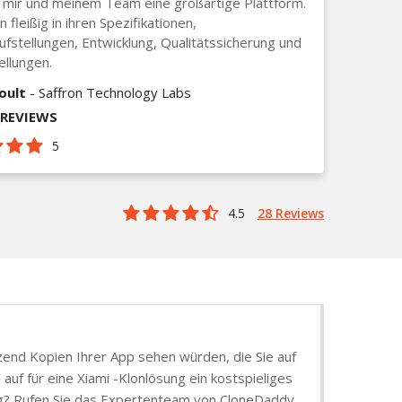
n mir und meinem Team eine großartige Plattform.
 fleißig in ihren Spezifikationen,
ufstellungen, Entwicklung, Qualitätssicherung und
ellungen.
oult
- Saffron Technology Labs
_REVIEWS
5
4.5
28 Reviews
tzend Kopien Ihrer App sehen würden, die Sie auf
uf für eine Xiami -Klonlösung ein kostspieliges
sung? Rufen Sie das Expertenteam von CloneDaddy