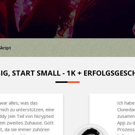
Skript
IG, START SMALL - 1K + ERFOLGSGES
war alles, was das
Ich habe
ich zu unterstützen, eine
Clonedad
ddy (ein Teil von Ncrypted
zusammen
ein zweites Zuhause. Gott
App zu d
kt, da sie immer zuhören
Prozesse