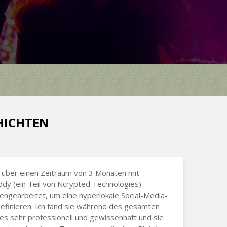
CHICHTEN
 über einen Zeitraum von 3 Monaten mit
dy (ein Teil von Ncrypted Technologies)
gearbeitet, um eine hyperlokale Social-Media-
efinieren. Ich fand sie während des gesamten
s sehr professionell und gewissenhaft und sie