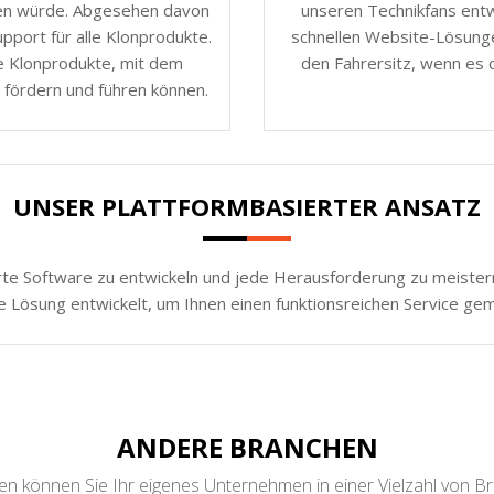
nen würde. Abgesehen davon
unseren Technikfans entw
port für alle Klonprodukte.
schnellen Website-Lösunge
e Klonprodukte, mit dem
den Fahrersitz, wenn es d
 fördern und führen können.
UNSER PLATTFORMBASIERTER ANSATZ
rte Software zu entwickeln und jede Herausforderung zu meistern.
e Lösung entwickelt, um Ihnen einen funktionsreichen Service ge
ANDERE BRANCHEN
n können Sie Ihr eigenes Unternehmen in einer Vielzahl von B