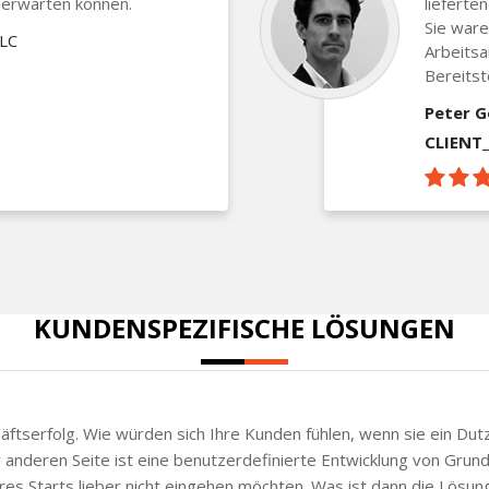
 erwarten können.
lieferte
Sie waren
LLC
Arbeitsa
Bereitst
Peter G
CLIENT
KUNDENSPEZIFISCHE LÖSUNGEN
chäftserfolg. Wie würden sich Ihre Kunden fühlen, wenn sie ein Du
anderen Seite ist eine benutzerdefinierte Entwicklung von Grund a
Ihres Starts lieber nicht eingehen möchten. Was ist dann die Lö