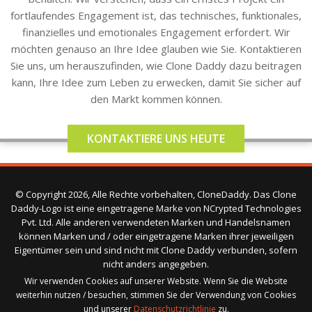
fortlaufendes Engagement ist, das technisches, funktionales,
finanzielles und emotionales Engagement erfordert. Wir
möchten genauso an Ihre Idee glauben wie Sie. Kontaktieren
Sie uns, um herauszufinden, wie Clone Daddy dazu beitragen
kann, Ihre Idee zum Leben zu erwecken, damit Sie sicher auf
den Markt kommen können.
KONTAKTIERE UNS HEUTE
© Copyright 2026, Alle Rechte vorbehalten, CloneDaddy. Das Clone
Daddy-Logo ist eine eingetragene Marke von NCrypted Technologies
Pvt. Ltd. Alle anderen verwendeten Marken und Handelsnamen
können Marken und / oder eingetragene Marken ihrer jeweiligen
Eigentümer sein und sind nicht mit Clone Daddy verbunden, sofern
nicht anders angegeben.
Wir verwenden Cookies auf unserer Website. Wenn Sie die Website
weiterhin nutzen / besuchen, stimmen Sie der Verwendung von Cookies
und unserer
Datenschutzrichtlinie
zu.