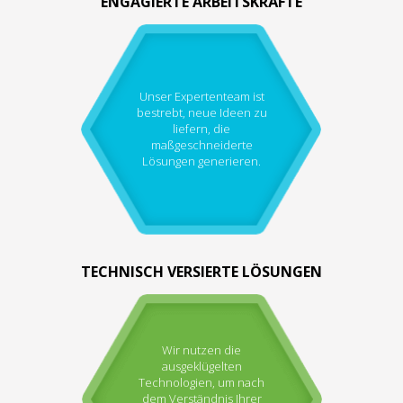
ENGAGIERTE ARBEITSKRÄFTE
Unser Expertenteam ist
bestrebt, neue Ideen zu
liefern, die
maßgeschneiderte
Lösungen generieren.
TECHNISCH VERSIERTE LÖSUNGEN
Wir nutzen die
ausgeklügelten
Technologien, um nach
dem Verständnis Ihrer