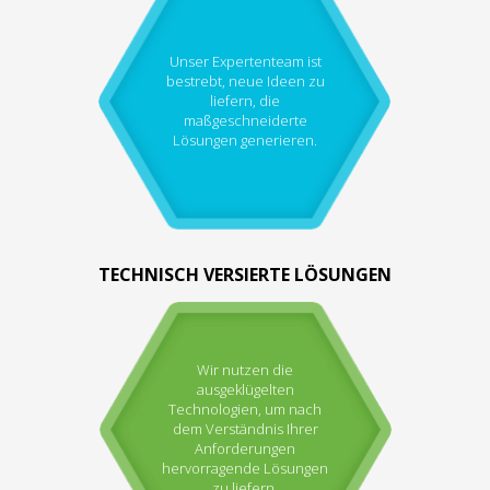
Unser Expertenteam ist
bestrebt, neue Ideen zu
liefern, die
maßgeschneiderte
Lösungen generieren.
TECHNISCH VERSIERTE LÖSUNGEN
Wir nutzen die
ausgeklügelten
Technologien, um nach
dem Verständnis Ihrer
Anforderungen
hervorragende Lösungen
zu liefern.