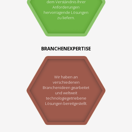
dem Verständnis Ihrer
Anforderungen
hervorragende Lösungen
zu liefern.
BRANCHENEXPERTISE
Wir haben an
verschiedenen
Branchenideen gearbeitet
und weltweit
technologiegetriebene
Lösungen bereitgestellt.