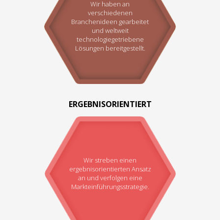
Wir haben an
verschiedenen
Branchenideen gearbeitet
und weltweit
technologiegetriebene
Lösungen bereitgestellt.
ERGEBNISORIENTIERT
Wir streben einen
ergebnisorientierten Ansatz
an und verfolgen eine
Markteinführungsstrategie.