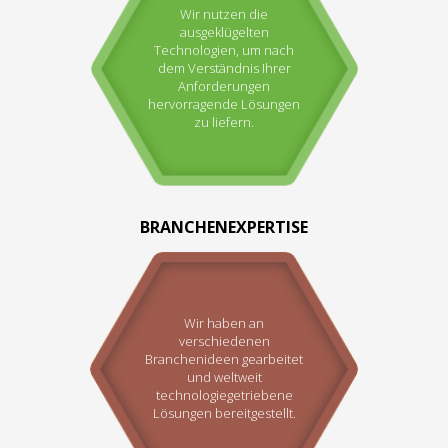
Wir nutzen die
ausgeklügelten
Technologien, um nach
dem Verständnis Ihrer
Anforderungen
hervorragende Lösungen
zu liefern.
BRANCHENEXPERTISE
Wir haben an
verschiedenen
Branchenideen gearbeitet
und weltweit
technologiegetriebene
Lösungen bereitgestellt.