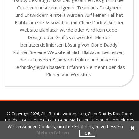
Code von unserem eigenen Team aus Designern
und Entwicklern erstellt wurden. Auf keinen Fall hat
Blablacar eine Assoziation mit Clone Daddy. Auf der
Website Blablacar wurde oder wird kein Code,
Design oder Grafik verwendet. Mit der
benutzerdefinierten Lösung von Clone Daddy
können Sie eine Website ähnlich Blablacar betreiben,
die auf unserer Standardstruktur und unserem
Technologieplan basiert. Erfahren Sie mehr über das
Klonen von Websites.
© Copyright 2026, Alle Rechte vorbehalten, CloneDaddy. Das Clone
Daddy-Logo ist eine eingetragene Marke von NCrypted Technologies
Pvt. Ltd. Alle anderen verwendeten Marken und Handelsnamen
Wir verwenden Cookies, um Ihre Erfahrung zu verbessern.
können Marken und / oder eingetragene Marken ihrer jeweiligen
Mehr erfahren
OK
Eigentümer sein und sind nicht mit Clone Daddy verbunden, sofern