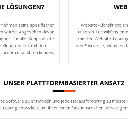
HE LÖSUNGEN?
WEB
ernehmen seine spezifischen
Website-Klonskripte sin
nen würde. Abgesehen davon
unseren Technikfans entw
port für alle Klonprodukte.
schnellen Website-Lösunge
e Klonprodukte, mit dem
den Fahrersitz, wenn es da
 fördern und führen können.
UNSER PLATTFORMBASIERTER ANSATZ
rte Software zu entwickeln und jede Herausforderung zu meistern.
e Lösung entwickelt, um Ihnen einen funktionsreichen Service ge