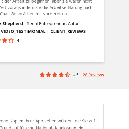
it der Arbeit zu beginnen, aber sie waren nicht
Zeit voraus indem Sie die Arbeitserklärung nach
 Chat-Gesprächen mit vorbereiten
y Shepherd
- Serial Entrepreneur, Autor
VIDEO_TESTIMONIAL
|
CLIENT_REVIEWS
4
4.5
28 Reviews
tzend Kopien Ihrer App sehen würden, die Sie auf
rund auf für eine National -Klonlösung ein