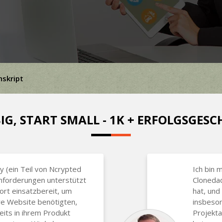
nskript
IG, START SMALL - 1K + ERFOLGSGES
y (ein Teil von Ncrypted
Ich bin 
nforderungen unterstützt
Clonedad
rt einsatzbereit, um
hat, und
re Website benötigten,
insbeson
eits in ihrem Produkt
Projekta