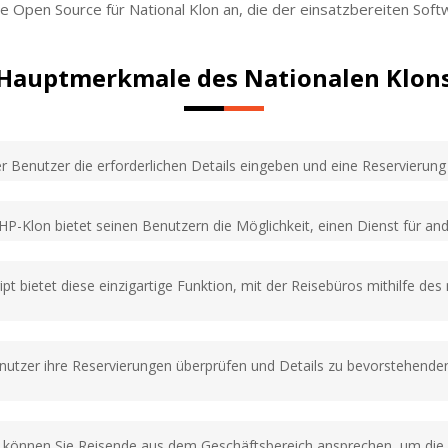
Open Source für National Klon an, die der einsatzbereiten Soft
Hauptmerkmale des Nationalen Klon
r Benutzer die erforderlichen Details eingeben und eine Reservierun
P-Klon bietet seinen Benutzern die Möglichkeit, einen Dienst für and
ipt bietet diese einzigartige Funktion, mit der Reisebüros mithilfe d
nutzer ihre Reservierungen überprüfen und Details zu bevorstehende
n können Sie Reisende aus dem Geschäftsbereich ansprechen, um die 