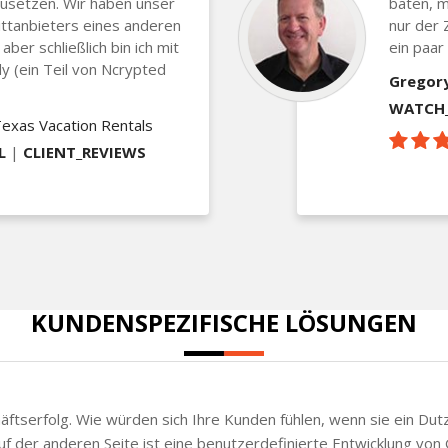
usetzen. Wir haben unser
baten, m
ittanbieters eines anderen
nur der 
er schließlich bin ich mit
ein paar
dy (ein Teil von Ncrypted
Gregor
WATCH_
Texas Vacation Rentals
L
|
CLIENT_REVIEWS
KUNDENSPEZIFISCHE LÖSUNGEN
chäftserfolg. Wie würden sich Ihre Kunden fühlen, wenn sie ein Du
f der anderen Seite ist eine benutzerdefinierte Entwicklung von G