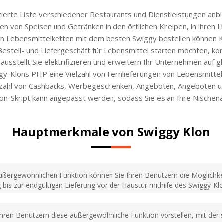
tierte Liste verschiedener Restaurants und Dienstleistungen anb
n von Speisen und Getränken in den örtlichen Kneipen, in ihren Li
 Lebensmittelketten mit dem besten Swiggy bestellen können Klo
stell- und Liefergeschäft für Lebensmittel starten möchten, kö
ausstellt Sie elektrifizieren und erweitern Ihr Unternehmen auf 
ggy-Klons PHP eine Vielzahl von Fernlieferungen von Lebensmittel
elzahl von Cashbacks, Werbegeschenken, Angeboten, Angeboten u
on-Skript kann angepasst werden, sodass Sie es an Ihre Nische
Hauptmerkmale von Swiggy Klon
außergewöhnlichen Funktion können Sie Ihren Benutzern die Möglichke
is zur endgültigen Lieferung vor der Haustür mithilfe des Swiggy-Klo
ren Benutzern diese außergewöhnliche Funktion vorstellen, mit der sie