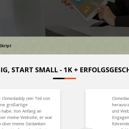
Skript
IG, START SMALL - 1K + ERFOLGSGES
 Clonedaddy (ein Teil von
Clonedad
ine großartige
herausr
n habe. Von Anfang an
und Web
über meine Website, er war
Engageme
en über meine Gedanken
führend