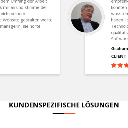
 dem Umfang der Arbeit
empfehle
es mir an und stimme der
konnten 
e mich meinem
wussten 
 Website gestalten wollte.
haben. I
managerin, sie hörte
Technol
qualitat
Software
Graham
CLIENT
KUNDENSPEZIFISCHE LÖSUNGEN