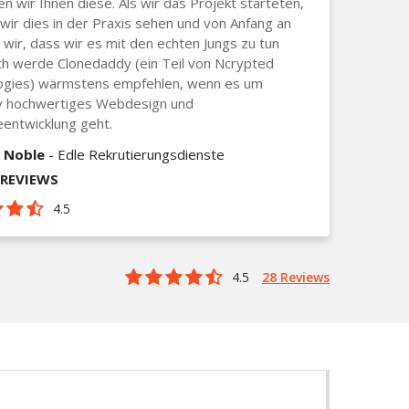
n wir Ihnen diese. Als wir das Projekt starteten,
wir dies in der Praxis sehen und von Anfang an
wir, dass wir es mit den echten Jungs zu tun
ch werde Clonedaddy (ein Teil von Ncrypted
ogies) wärmstens empfehlen, wenn es um
iv hochwertiges Webdesign und
entwicklung geht.
 Noble
- Edle Rekrutierungsdienste
_REVIEWS
4.5
4.5
28 Reviews