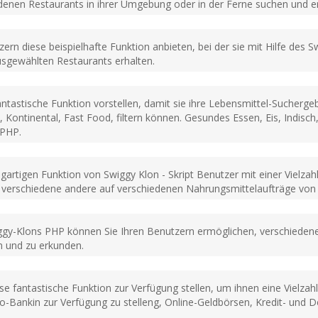
enen Restaurants in ihrer Umgebung oder in der Ferne suchen und 
ern diese beispielhafte Funktion anbieten, bei der sie mit Hilfe des 
usgewählten Restaurants erhalten.
ntastische Funktion vorstellen, damit sie ihre Lebensmittel-Sucherge
 Kontinental, Fast Food, filtern können. Gesundes Essen, Eis, Indisch, 
 PHP.
igartigen Funktion von Swiggy Klon - Skript Benutzer mit einer Viel
verschiedene andere auf verschiedenen Nahrungsmittelaufträge von 
iggy-Klons PHP können Sie Ihren Benutzern ermöglichen, verschieden
 und zu erkunden.
e fantastische Funktion zur Verfügung stellen, um ihnen eine Vielza
Bankin zur Verfügung zu stelleng, Online-Geldbörsen, Kredit- und D