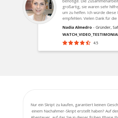
benötige. Die Zusammenarbei
großartig, sie waren sehr hilfr
um zu helfen. Ich würde diese F
empfehlen. Vielen Dank für die 
Nadia Almedro
- Gründer, Saf
WATCH_VIDEO_TESTIMONIA
4.5
Nur ein Skript zu kaufen, garantiert keinen Ges
einem Nachahmer-Skript erstellt haben? Auf der 
Abenteuer, auf das Sie in dieser frühen Phase 