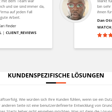
t mit dem Team war
Markt für
eich und sie sind immer da,
bin sehr
irma auf jeden Fall
ihnen fü
gute Arbeit.
Dan Ot
ari Finder
WATCH_
L
|
CLIENT_REVIEWS
KUNDENSPEZIFISCHE LÖSUNGEN
chäftserfolg. Wie würden sich Ihre Kunden fühlen, wenn sie ein Du
anderen Seite ist eine benutzerdefinierte Entwicklung von Grund a
Ihres Starts lieber nicht eingehen möchten. Was ist dann die Lö