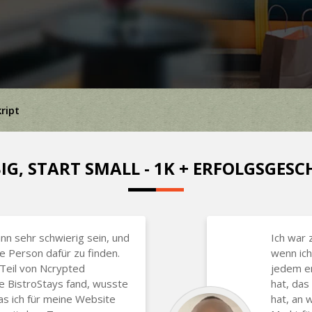
kript
IG, START SMALL - 1K + ERFOLGSGES
nn sehr schwierig sein, und
Ich war 
ge Person dafür zu finden.
wenn ich
 Teil von Ncrypted
jedem em
e BistroStays fand, wusste
hat, das
was ich für meine Website
hat, an 