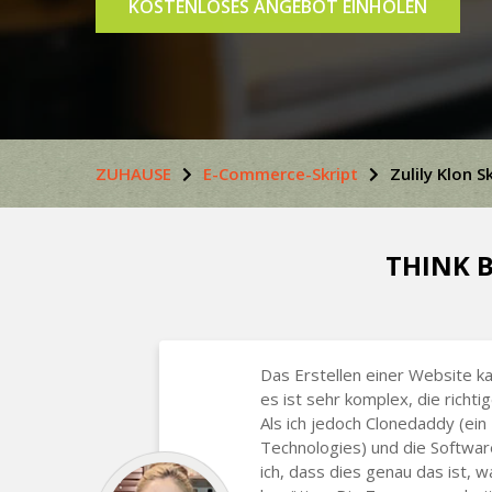
KOSTENLOSES ANGEBOT EINHOLEN
ZUHAUSE
E-Commerce-Skript
Zulily Klon S
THINK B
Das Erstellen einer Website ka
es ist sehr komplex, die richti
Als ich jedoch Clonedaddy (ein
Technologies) und die Softwar
ich, dass dies genau das ist, 