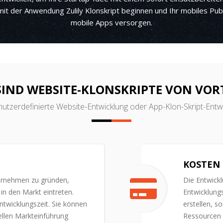
it der Anwendung Zulily Klonskript beginnen und Ihr mobiles Pub
mobile Apps versorgen.
SIND WEBSITE-KLONSKRIPTE VON VORT
utzerdefinierte Website-Entwicklung oder App-Klon-Skript-Entwic
KOSTEN
ernehmen zu gründen,
Die Entwick
in den Markt eintreten.
Entwicklungs
ntwicklungszeit. Sie können
erstellen, s
nellen Markteinführung
Ressourcen 