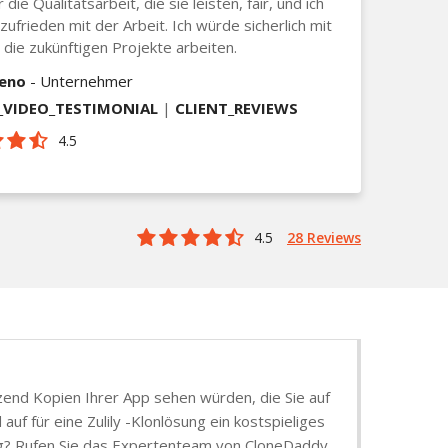
 die Qualitätsarbeit, die sie leisten, fair, und ich
 zufrieden mit der Arbeit. Ich würde sicherlich mit
r die zukünftigen Projekte arbeiten.
ieno
- Unternehmer
VIDEO_TESTIMONIAL
|
CLIENT_REVIEWS
4.5
4.5
28 Reviews
tzend Kopien Ihrer App sehen würden, die Sie auf
uf für eine Zulily -Klonlösung ein kostspieliges
sung? Rufen Sie das Expertenteam von CloneDaddy