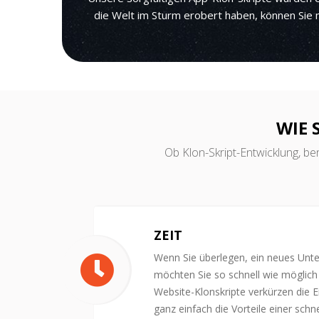
die Welt im Sturm erobert haben, können Sie m
WIE 
Ob Klon-Skript-Entwicklung, ben
ZEIT
Wenn Sie überlegen, ein neues Unt
möchten Sie so schnell wie möglich 
Website-Klonskripte verkürzen die E
ganz einfach die Vorteile einer sch