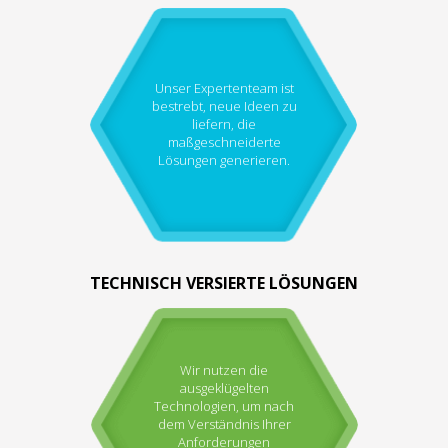
Unser Expertenteam ist
bestrebt, neue Ideen zu
liefern, die
maßgeschneiderte
Lösungen generieren.
TECHNISCH VERSIERTE LÖSUNGEN
Wir nutzen die
ausgeklügelten
Technologien, um nach
dem Verständnis Ihrer
Anforderungen