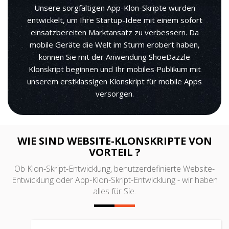
Unsere sorgfältigen App-Klon-Skripte wurden
entwickelt, um Ihre Startup-Idee mit einem sofort
einsatzbereiten Marktansatz zu verbessern. Da
mobile Geräte die Welt im Sturm erobert haben,
können Sie mit der Anwendung ShoeDazzle
Klonskript beginnen und Ihr mobiles Publikum mit
unserem erstklassigen Klonskript für mobile Apps
versorgen.
WIE SIND WEBSITE-KLONSKRIPTE VON
VORTEIL ?
Ob Klon-Skript-Entwicklung, benutzerdefinierte Website-
Entwicklung oder App-Klon-Skript-Entwicklung - wir haben
alles für Sie.