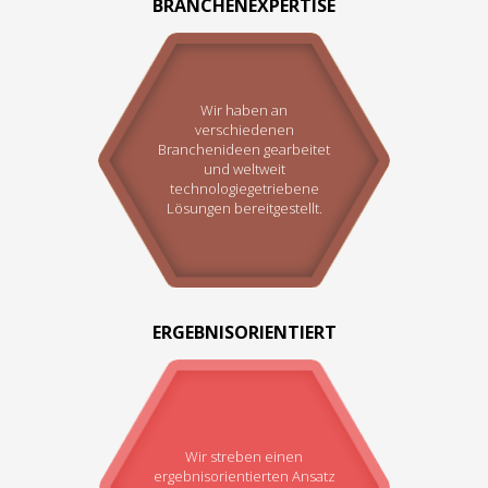
BRANCHENEXPERTISE
Wir haben an
verschiedenen
Branchenideen gearbeitet
und weltweit
technologiegetriebene
Lösungen bereitgestellt.
ERGEBNISORIENTIERT
Wir streben einen
ergebnisorientierten Ansatz