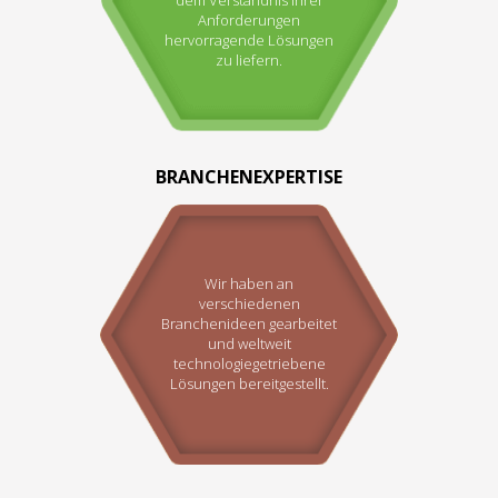
Anforderungen
hervorragende Lösungen
zu liefern.
BRANCHENEXPERTISE
Wir haben an
verschiedenen
Branchenideen gearbeitet
und weltweit
technologiegetriebene
Lösungen bereitgestellt.