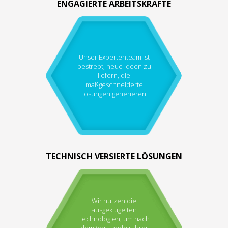
ENGAGIERTE ARBEITSKRÄFTE
Unser Expertenteam ist
bestrebt, neue Ideen zu
liefern, die
maßgeschneiderte
Lösungen generieren.
TECHNISCH VERSIERTE LÖSUNGEN
Wir nutzen die
ausgeklügelten
Technologien, um nach
dem Verständnis Ihrer