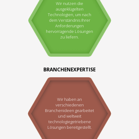
Wir nutzen die
ausgeklügelten
Technologien, um nach
dem Verständnis Ihrer
Anforderungen
hervorragende Lösungen
zu liefern.
BRANCHENEXPERTISE
Wir haben an
verschiedenen
Branchenideen gearbeitet
und weltweit
technologiegetriebene
Lösungen bereitgestellt.