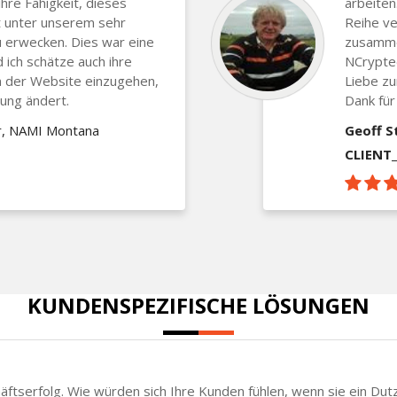
ihre Fähigkeit, dieses
arbeiten
t unter unserem sehr
Reihe ve
 erwecken. Dies war eine
zusamme
 ich schätze auch ihre
NCrypted
ion der Website einzugehen,
Liebe zu
rung ändert.
Dank für
r, NAMI Montana
Geoff S
CLIENT
KUNDENSPEZIFISCHE LÖSUNGEN
chäftserfolg. Wie würden sich Ihre Kunden fühlen, wenn sie ein Du