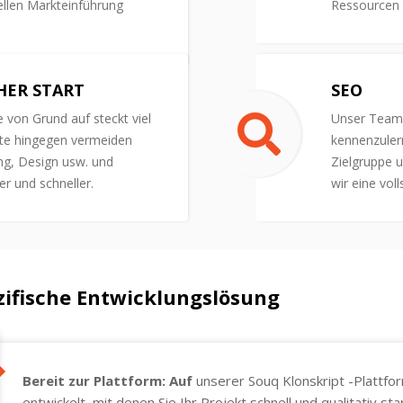
nellen Markteinführung
Ressourcen 
HER START
SEO
e von Grund auf steckt viel
Unser Team 
te hingegen vermeiden
kennenzuler
ng, Design usw. und
Zielgruppe 
er und schneller.
wir eine vol
ifische Entwicklungslösung
Bereit zur Plattform: Auf
unserer Souq Klonskript -Plattfo
entwickelt, mit denen Sie Ihr Projekt schnell und qualitativ 