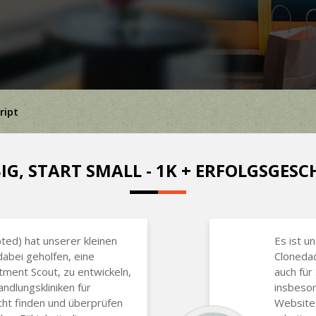
ript
IG, START SMALL - 1K + ERFOLGSGES
ted) hat unserer kleinen
Es ist u
abei geholfen, eine
Clonedad
tment Scout, zu entwickeln,
auch für
ndlungskliniken für
insbeson
ht finden und überprüfen
Website 