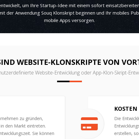
ntwickelt, um Ihre Startup-Idee mit einem sofort einsatzbereit
mit der Anwendung Souq Klonskript beginnen und Ihr mobiles Publ
mobile Apps versorgen.
SIND WEBSITE-KLONSKRIPTE VON VORT
utzerdefinierte Website-Entwicklung oder App-Klon-Skript-Entwic
KOSTEN
ernehmen zu gründen,
Die Entwick
in den Markt eintreten.
Entwicklungs
ntwicklungszeit. Sie können
erstellen, s