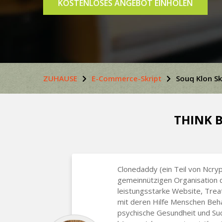
KOSTENLOSES ANGEBOT EINHOLEN
ZUHAUSE
E-Commerce-Skript
Souq Klon Sk
THINK B
Clonedaddy (ein Teil von Ncryp
gemeinnützigen Organisation d
leistungsstarke Website, Trea
mit deren Hilfe Menschen Beha
psychische Gesundheit und Suc