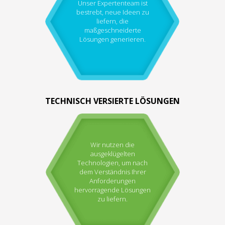
Unser Expertenteam ist
bestrebt, neue Ideen zu
liefern, die
maßgeschneiderte
Lösungen generieren.
TECHNISCH VERSIERTE LÖSUNGEN
Wir nutzen die
ausgeklügelten
Technologien, um nach
dem Verständnis Ihrer
Anforderungen
hervorragende Lösungen
zu liefern.