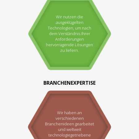
Wir nutzen die
ausgeklügelten
Technologien, um nach
dem Verständnis Ihrer
Anforderungen
hervorragende Lösungen
zu liefern.
BRANCHENEXPERTISE
Wir haben an
verschiedenen
Branchenideen gearbeitet
und weltweit
technologiegetriebene