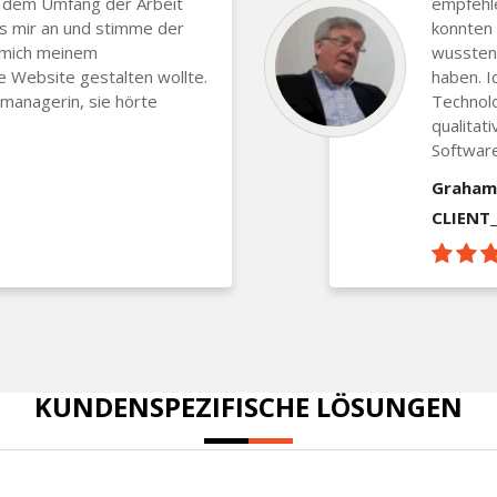
 dem Umfang der Arbeit
empfehle
es mir an und stimme der
konnten 
e mich meinem
wussten 
 Website gestalten wollte.
haben. I
managerin, sie hörte
Technol
qualitat
Software
Graham
CLIENT
KUNDENSPEZIFISCHE LÖSUNGEN