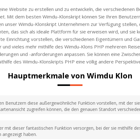
ine Website zu erstellen und zu entwickeln, die verschiedenen 
tet. Mit dem besten Wimdu-Klonskript können Sie Ihren Benutzern
nnen unser Wimdu-Klonskript Unternehmern zur Verfügung stellen, d
, das sich als ideale Plattform für sie erweisen wird, und sie 
te Einrichtung vorstellen, die verschiedenen Eigentümern und Gas
 und vieles mehr mithilfe des Wimdu-Klons PHP mehreren Reisen
derungen und -anforderungen anpassen. Sie können eine Zwische
thilfe des Wimdu-Klonskripts PHP eine völlig andere Perspektive
Hauptmerkmale von Wimdu Klon
n Benutzern diese außergewöhnliche Funktion vorstellen, mit der sie 
Kartenansicht zugreifen können, die den genauen Standort verschiede
er mit dieser fantastischen Funktion versorgen, bei der sie mithilfe
 angezeigt haben.