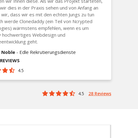
n wir Ihnen diese. Als wir das Projekt starteten,
wir dies in der Praxis sehen und von Anfang an
wir, dass wir es mit den echten Jungs zu tun
ch werde Clonedaddy (ein Teil von Ncrypted
ogies) wärmstens empfehlen, wenn es um
iv hochwertiges Webdesign und
entwicklung geht.
 Noble
- Edle Rekrutierungsdienste
_REVIEWS
4.5
4.5
28 Reviews