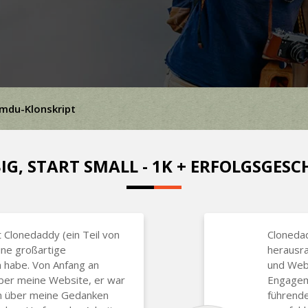
mdu-Klonskript
IG, START SMALL - 1K + ERFOLGSGES
 Clonedaddy (ein Teil von
Clonedad
ine großartige
herausr
n habe. Von Anfang an
und Web
über meine Website, er war
Engageme
en über meine Gedanken
führend