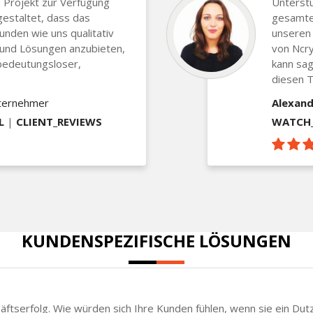
 Projekt zur Verfügung
Unterst
gestaltet, dass das
gesamten
Kunden wie uns qualitativ
unseren 
 und Lösungen anzubieten,
von Ncry
bedeutungsloser,
kann sag
diesen T
nternehmer
Alexand
L
|
CLIENT_REVIEWS
WATCH_
KUNDENSPEZIFISCHE LÖSUNGEN
chäftserfolg. Wie würden sich Ihre Kunden fühlen, wenn sie ein Du