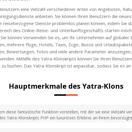
n Benutzern eine Vielzahl verschiedener Arten von Angeboten, Ra
ingungsdienste anbieten. Sie können Ihren Benutzern die neueste 
re reisebezogene Dienste problemlos planen können, indem Sie d
ereich des Online-Reise- und Unterkunftsgeschäfts starten möch
und Sie können Verwenden Sie es, um Ihr Unternehmen auf globaler E
n, mehrere Flüge, Hotels, Taxis, Züge, Busse und Urlaubspakete
n, Bewertungen, Fotos und viele andere Parameter anzuzeigen, 
enden. Mithilfe des Yatra-Klonskripts können Sie Ihren Benutzer
u buchen. Das Yatra-Klonskript ist anpassbar, sodass Sie es a
Hauptmerkmale des Yatra-Klons
n diese fantastische Funktion vorstellen, mit der sie eine Vielzahl
es Yatra-Klonskripts PHP ein luxuriöses Erlebnis an ihrem bevorzugte