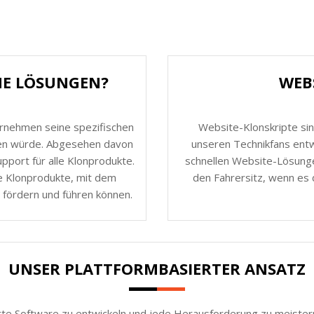
HE LÖSUNGEN?
WEB
ernehmen seine spezifischen
Website-Klonskripte sin
nen würde. Abgesehen davon
unseren Technikfans entw
port für alle Klonprodukte.
schnellen Website-Lösunge
e Klonprodukte, mit dem
den Fahrersitz, wenn es 
 fördern und führen können.
UNSER PLATTFORMBASIERTER ANSATZ
rte Software zu entwickeln und jede Herausforderung zu meistern.