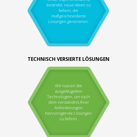
bestrebt, neue Ideen zu
liefern, die
maßgeschneiderte
Lösungen generieren.
TECHNISCH VERSIERTE LÖSUNGEN
Wir nutzen die
ausgeklügelten
Technologien, um nach
dem Verständnis Ihrer
Anforderungen
hervorragende Lösungen
zu liefern.