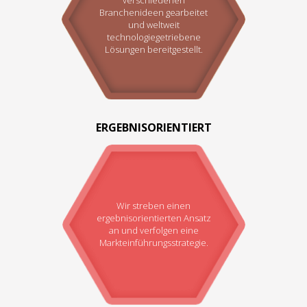
Branchenideen gearbeitet
und weltweit
technologiegetriebene
Lösungen bereitgestellt.
ERGEBNISORIENTIERT
Wir streben einen
ergebnisorientierten Ansatz
an und verfolgen eine
Markteinführungsstrategie.