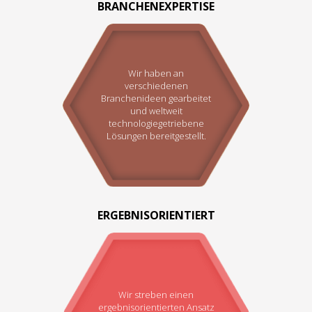
BRANCHENEXPERTISE
Wir haben an
verschiedenen
Branchenideen gearbeitet
und weltweit
technologiegetriebene
Lösungen bereitgestellt.
ERGEBNISORIENTIERT
Wir streben einen
ergebnisorientierten Ansatz