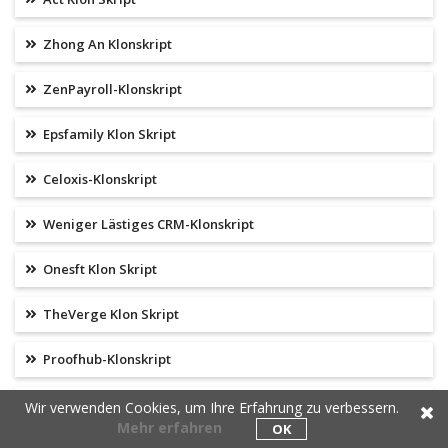
Zhong An Klonskript
ZenPayroll-Klonskript
Epsfamily Klon Skript
Celoxis-Klonskript
Weniger Lästiges CRM-Klonskript
Onesft Klon Skript
TheVerge Klon Skript
Proofhub-Klonskript
Livechatinc Klon Skript
Wir verwenden Cookies, um Ihre Erfahrung zu verbessern.
Mehr erfahren
OK