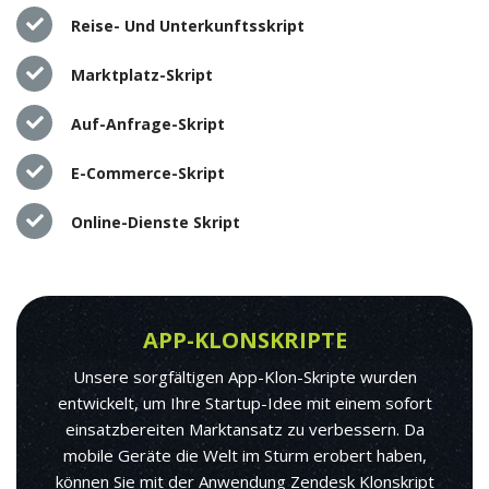
Reise- Und Unterkunftsskript
Marktplatz-Skript
Auf-Anfrage-Skript
E-Commerce-Skript
Online-Dienste Skript
APP-KLONSKRIPTE
Unsere sorgfältigen App-Klon-Skripte wurden
entwickelt, um Ihre Startup-Idee mit einem sofort
einsatzbereiten Marktansatz zu verbessern. Da
mobile Geräte die Welt im Sturm erobert haben,
können Sie mit der Anwendung Zendesk Klonskript