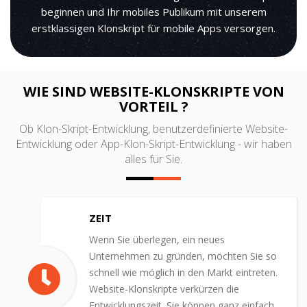
beginnen und Ihr mobiles Publikum mit unserem
erstklassigen Klonskript für mobile Apps versorgen.
WIE SIND WEBSITE-KLONSKRIPTE VON
VORTEIL ?
Ob Klon-Skript-Entwicklung, benutzerdefinierte Website-
Entwicklung oder App-Klon-Skript-Entwicklung - wir haben
alles für Sie.
ZEIT
Wenn Sie überlegen, ein neues
Unternehmen zu gründen, möchten Sie so
schnell wie möglich in den Markt eintreten.
Website-Klonskripte verkürzen die
Entwicklungszeit. Sie können ganz einfach