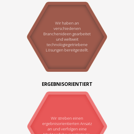
Wir haben an
verschiedenen
Branchenideen gearbeitet
und weltweit
technologiegetriebene
Lösungen bereitgestellt.
ERGEBNISORIENTIERT
Wir streben einen
ergebnisorientierten Ansatz
an und verfolgen eine