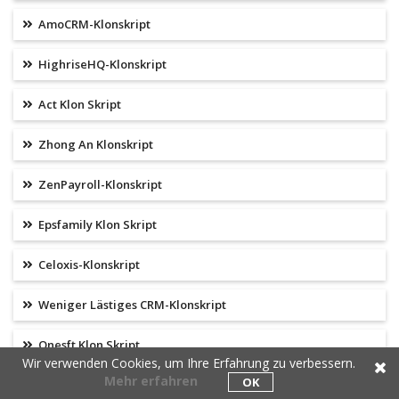
AmoCRM-Klonskript
HighriseHQ-Klonskript
Act Klon Skript
Zhong An Klonskript
ZenPayroll-Klonskript
Epsfamily Klon Skript
Celoxis-Klonskript
Weniger Lästiges CRM-Klonskript
Onesft Klon Skript
Wir verwenden Cookies, um Ihre Erfahrung zu verbessern.
Mehr erfahren
OK
TheVerge Klon Skript