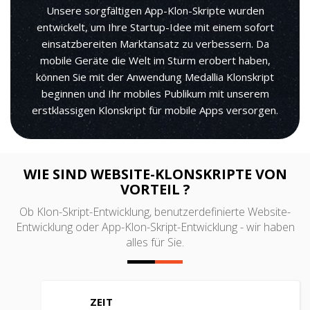
Unsere sorgfältigen App-Klon-Skripte wurden
entwickelt, um Ihre Startup-Idee mit einem sofort
einsatzbereiten Marktansatz zu verbessern. Da
mobile Geräte die Welt im Sturm erobert haben,
können Sie mit der Anwendung Medallia Klonskript
beginnen und Ihr mobiles Publikum mit unserem
erstklassigen Klonskript für mobile Apps versorgen.
WIE SIND WEBSITE-KLONSKRIPTE VON
VORTEIL ?
Ob Klon-Skript-Entwicklung, benutzerdefinierte Website-
Entwicklung oder App-Klon-Skript-Entwicklung - wir haben
alles für Sie.
ZEIT