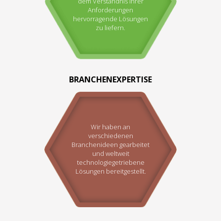
dem Verständnis Ihrer
Anforderungen
hervorragende Lösungen
zu liefern.
BRANCHENEXPERTISE
Wir haben an
verschiedenen
Branchenideen gearbeitet
und weltweit
technologiegetriebene
Lösungen bereitgestellt.